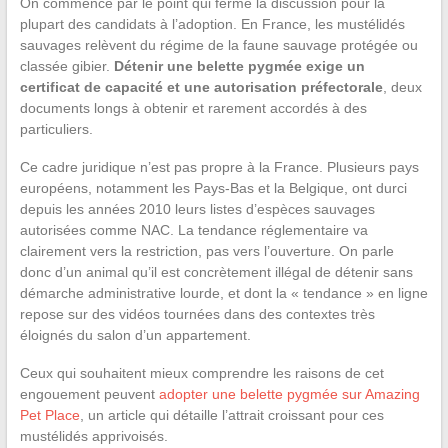
On commence par le point qui ferme la discussion pour la
plupart des candidats à l’adoption. En France, les mustélidés
sauvages relèvent du régime de la faune sauvage protégée ou
classée gibier.
Détenir une belette pygmée exige un
certificat de capacité et une autorisation préfectorale
, deux
documents longs à obtenir et rarement accordés à des
particuliers.
Ce cadre juridique n’est pas propre à la France. Plusieurs pays
européens, notamment les Pays-Bas et la Belgique, ont durci
depuis les années 2010 leurs listes d’espèces sauvages
autorisées comme NAC. La tendance réglementaire va
clairement vers la restriction, pas vers l’ouverture. On parle
donc d’un animal qu’il est concrètement illégal de détenir sans
démarche administrative lourde, et dont la « tendance » en ligne
repose sur des vidéos tournées dans des contextes très
éloignés du salon d’un appartement.
Ceux qui souhaitent mieux comprendre les raisons de cet
engouement peuvent
adopter une belette pygmée sur Amazing
Pet Place
, un article qui détaille l’attrait croissant pour ces
mustélidés apprivoisés.