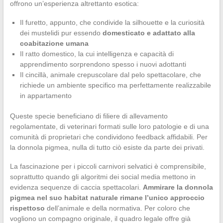
offrono un’esperienza altrettanto esotica:
Il furetto, appunto, che condivide la silhouette e la curiosità
dei mustelidi pur essendo
domesticato e adattato alla
coabitazione umana
Il ratto domestico, la cui intelligenza e capacità di
apprendimento sorprendono spesso i nuovi adottanti
Il cincillà, animale crepuscolare dal pelo spettacolare, che
richiede un ambiente specifico ma perfettamente realizzabile
in appartamento
Queste specie beneficiano di filiere di allevamento
regolamentate, di veterinari formati sulle loro patologie e di una
comunità di proprietari che condividono feedback affidabili. Per
la donnola pigmea, nulla di tutto ciò esiste da parte dei privati.
La fascinazione per i piccoli carnivori selvatici è comprensibile,
soprattutto quando gli algoritmi dei social media mettono in
evidenza sequenze di caccia spettacolari.
Ammirare la donnola
pigmea nel suo habitat naturale rimane l’unico approccio
rispettoso
dell’animale e della normativa. Per coloro che
vogliono un compagno originale, il quadro legale offre già