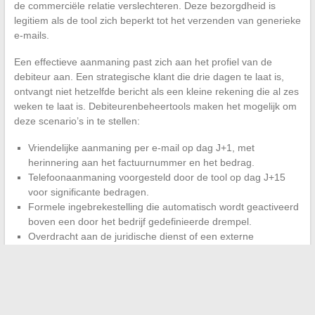
de commerciële relatie verslechteren. Deze bezorgdheid is
legitiem als de tool zich beperkt tot het verzenden van generieke
e-mails.
Een effectieve aanmaning past zich aan het profiel van de
debiteur aan. Een strategische klant die drie dagen te laat is,
ontvangt niet hetzelfde bericht als een kleine rekening die al zes
weken te laat is. Debiteurenbeheertools maken het mogelijk om
deze scenario’s in te stellen:
Vriendelijke aanmaning per e-mail op dag J+1, met
herinnering aan het factuurnummer en het bedrag.
Telefoonaanmaning voorgesteld door de tool op dag J+15
voor significante bedragen.
Formele ingebrekestelling die automatisch wordt geactiveerd
boven een door het bedrijf gedefinieerde drempel.
Overdracht aan de juridische dienst of een externe
dienstverlener als de minnelijke incasso mislukt.
De tijdswinst bedraagt uren per week
voor een KMO die
meerdere tientallen actieve facturen beheert. De medewerker
die verantwoordelijk is voor de incasso gaat van handmatige