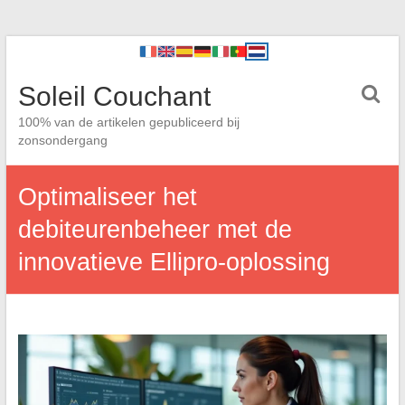
Soleil Couchant
100% van de artikelen gepubliceerd bij
zonsondergang
Optimaliseer het
debiteurenbeheer met de
innovatieve Ellipro-oplossing