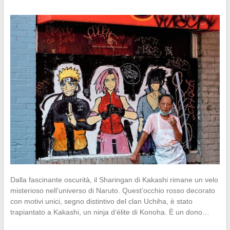
Dalla fascinante oscurità, il Sharingan di Kakashi rimane un velo
misterioso nell’universo di Naruto. Quest’occhio rosso decorato
con motivi unici, segno distintivo del clan Uchiha, è stato
trapiantato a Kakashi, un ninja d’élite di Konoha. È un dono…