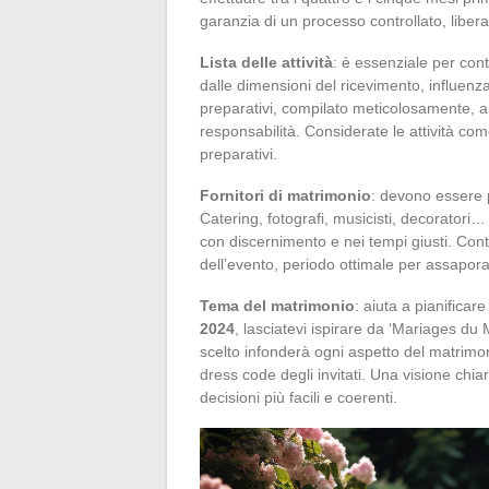
garanzia di un processo controllato, liber
Lista delle attività
: è essenziale per cont
dalle dimensioni del ricevimento, influenz
preparativi, compilato meticolosamente, ai
responsabilità. Considerate le attività come
preparativi.
Fornitori di matrimonio
: devono essere pr
Catering, fotografi, musicisti, decoratori
con discernimento e nei tempi giusti. Cont
dell’evento, periodo ottimale per assaporar
Tema del matrimonio
: aiuta a pianificar
2024
, lasciatevi ispirare da ‘Mariages du
scelto infonderà ogni aspetto del matrimoni
dress code degli invitati. Una visione chia
decisioni più facili e coerenti.