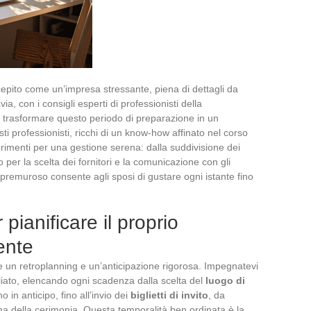
pito come un’impresa stressante, piena di dettagli da
a, con i consigli esperti di professionisti della
ile trasformare questo periodo di preparazione in un
i professionisti, ricchi di un know-how affinato nel corso
rimenti per una gestione serena: dalla suddivisione dei
per la scelta dei fornitori e la comunicazione con gli
 premuroso consente agli sposi di gustare ogni istante fino
pianificare il proprio
ente
de un retroplanning e un’anticipazione rigorosa. Impegnatevi
liato, elencando ogni scadenza dalla scelta del
luogo di
in anticipo, fino all’invio dei
biglietti di invito
, da
rima della cerimonia. Questa temporalità ben ordinata è la