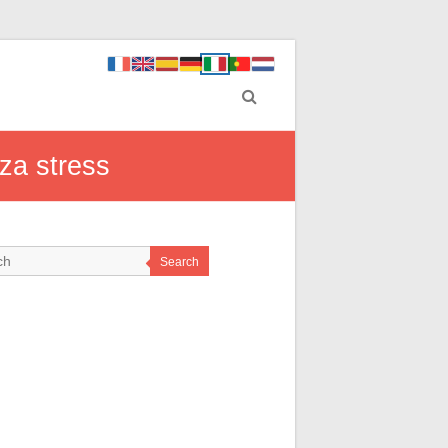
nza stress
Search