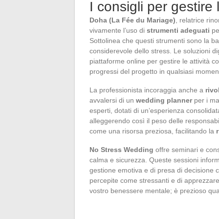
I consigli per gestire
Doha (La Fée du Mariage)
, relatrice ri
vivamente l’uso di
strumenti adeguati
per
Sottolinea che questi strumenti sono la b
considerevole dello stress. Le soluzioni di
piattaforme online per gestire le attività c
progressi del progetto in qualsiasi momen
La professionista incoraggia anche a
rivo
avvalersi di un
wedding planner
per i ma
esperti, dotati di un’esperienza consolidata
alleggerendo così il peso delle responsabili
come una risorsa preziosa, facilitando la
No Stress Wedding
offre seminari e cons
calma e sicurezza. Queste sessioni informa
gestione emotiva e di presa di decisione 
percepite come stressanti e di apprezzare 
vostro benessere mentale; è prezioso quan