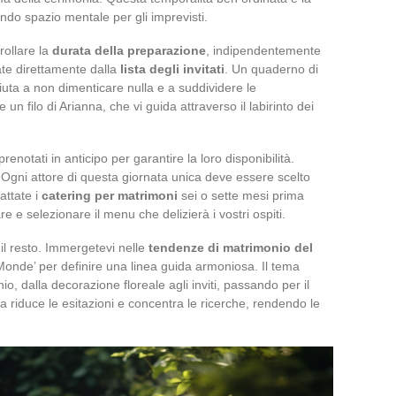
ando spazio mentale per gli imprevisti.
rollare la
durata della preparazione
, indipendentemente
ate direttamente dalla
lista degli invitati
. Un quaderno di
uta a non dimenticare nulla e a suddividere le
 un filo di Arianna, che vi guida attraverso il labirinto dei
enotati in anticipo per garantire la loro disponibilità.
… Ogni attore di questa giornata unica deve essere scelto
attate i
catering per matrimoni
sei o sette mesi prima
e e selezionare il menu che delizierà i vostri ospiti.
e il resto. Immergetevi nelle
tendenze di matrimonio del
 Monde’ per definire una linea guida armoniosa. Il tema
o, dalla decorazione floreale agli inviti, passando per il
ra riduce le esitazioni e concentra le ricerche, rendendo le