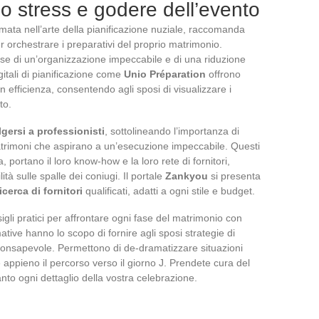
 lo stress e godere dell’evento
nomata nell’arte della pianificazione nuziale, raccomanda
 orchestrare i preparativi del proprio matrimonio.
ase di un’organizzazione impeccabile e di una riduzione
gitali di pianificazione come
Unio Préparation
offrono
on efficienza, consentendo agli sposi di visualizzare i
to.
lgersi a professionisti
, sottolineando l’importanza di
trimoni che aspirano a un’esecuzione impeccabile. Questi
, portano il loro know-how e la loro rete di fornitori,
tà sulle spalle dei coniugi. Il portale
Zankyou
si presenta
ricerca di fornitori
qualificati, adatti a ogni stile e budget.
igli pratici per affrontare ogni fase del matrimonio con
tive hanno lo scopo di fornire agli sposi strategie di
consapevole. Permettono di de-dramatizzare situazioni
appieno il percorso verso il giorno J. Prendete cura del
to ogni dettaglio della vostra celebrazione.