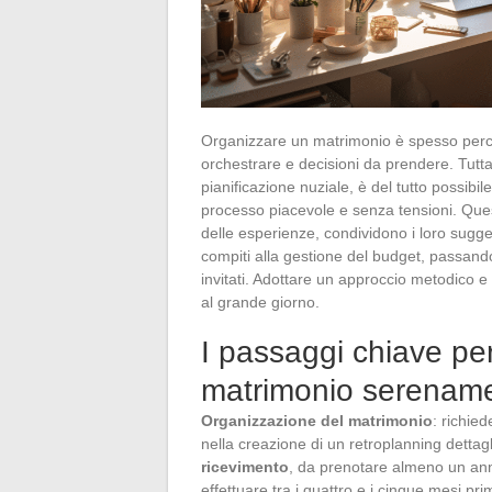
Organizzare un matrimonio è spesso perce
orchestrare e decisioni da prendere. Tuttavi
pianificazione nuziale, è del tutto possib
processo piacevole e senza tensioni. Quest
delle esperienze, condividono i loro sugge
compiti alla gestione del budget, passando 
invitati. Adottare un approccio metodico e
al grande giorno.
I passaggi chiave per 
matrimonio serenam
Organizzazione del matrimonio
: richie
nella creazione di un retroplanning dettag
ricevimento
, da prenotare almeno un anno 
effettuare tra i quattro e i cinque mesi p