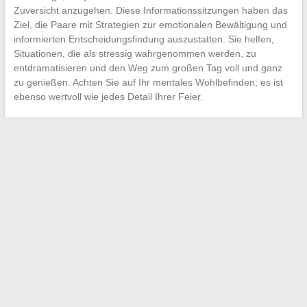
Zuversicht anzugehen. Diese Informationssitzungen haben das
Ziel, die Paare mit Strategien zur emotionalen Bewältigung und
informierten Entscheidungsfindung auszustatten. Sie helfen,
Situationen, die als stressig wahrgenommen werden, zu
entdramatisieren und den Weg zum großen Tag voll und ganz
zu genießen. Achten Sie auf Ihr mentales Wohlbefinden; es ist
ebenso wertvoll wie jedes Detail Ihrer Feier.
←
Die beste Ausrüstung für Ihr Baby auswählen
Unternehmensfinanzierung für Nicht-Finanzierer vereinfacht
→
Search