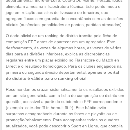
departamental. Indre-et-Loire, Côte-d’Or, Marne, Hérault: todos
alimentam a mesma infraestrutura técnica. Este ponto muda o
jogo em relação aos sites de livescore de terceiros, que
agregam fluxos sem garantia de concordância com as decisões
oficiais (ausências, penalidades de pontos, partidas atrasadas).
O dado oficial de um ranking de distrito transita pela ficha de
competição FFF antes de aparecer em um agregador. Este
desfasamento, às vezes de algumas horas, às vezes de vários
dias para as divisões inferiores, explica as discrepâncias
regulares entre um placar exibido no Flashscore ou Match en
Direct e o resultado homologado. Para os clubes engajados na
primeira ou segunda divisão departamental,
apenas o portal
do distrito é válido para o ranking oficial
.
Recomendamos cruzar sistematicamente os resultados exibidos
em um site generalista com a ficha de competição do distrito em
questão, acessível a partir do subdomínio FFF correspondente
(exemplo: cote-dor.fff.fr, herault.fff.fr). Este hábito evita
surpresas desagradáveis durante as fases de playoffs ou de
promoção/rebaixamento. Para acompanhar todos os quadros
atualizados, você pode descobrir o Sport en Ligne, que compila