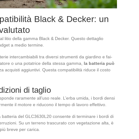
mpatibilità Black & Decker: un
valutato
l litio della gamma Black & Decker. Questo dettaglio
udget a medio termine.
rie intercambiabili tra diversi strumenti da giardino e fai-
fiatore o una potatrice della stessa gamma,
la batteria può
a acquisti aggiuntivi. Questa compatibilità riduce il costo
zioni di taglio
isponde raramente all’uso reale. L’erba umida, i bordi densi
mente il motore e riducono il tempo di lavoro effettivo.
 batteria del GLC3630L20 consente di terminare i bordi di
erruzioni. Su un terreno trascurato con vegetazione alta, è
iù breve per carica.