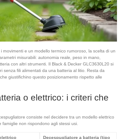
a i movimenti e un modello termico rumoroso, la scelta di un
parametri misurabili: autonomia reale, peso in mano,
atteria con altri strumenti. Il Black & Decker GLC3630L20 si
senza fili alimentati da una batteria al litio. Resta da
iche giustifichino questo posizionamento rispetto alle
eria o elettrico: i criteri che
cespugliatore consiste nel decidere tra un modello elettrico
 famiglie non rispondono agli stessi usi.
lettrico
Decespugliatore a batteria (tipo