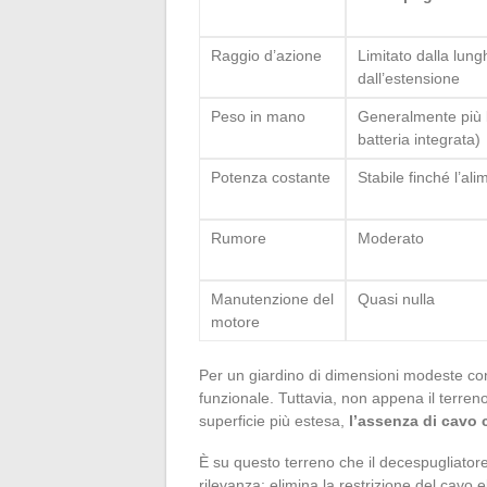
Raggio d’azione
Limitato dalla lun
dall’estensione
Peso in mano
Generalmente più 
batteria integrata)
Potenza costante
Stabile finché l’al
Rumore
Moderato
Manutenzione del
Quasi nulla
motore
Per un giardino di dimensioni modeste con 
funzionale. Tuttavia, non appena il terren
superficie più estesa,
l’assenza di cavo 
È su questo terreno che il decespugliato
rilevanza: elimina la restrizione del cavo 