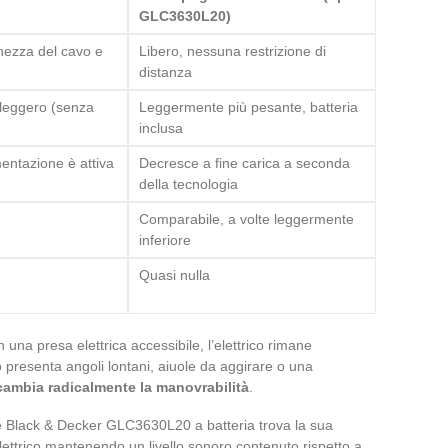
GLC3630L20)
ghezza del cavo e
Libero, nessuna restrizione di
distanza
leggero (senza
Leggermente più pesante, batteria
inclusa
imentazione è attiva
Decresce a fine carica a seconda
della tecnologia
Comparabile, a volte leggermente
inferiore
Quasi nulla
una presa elettrica accessibile, l’elettrico rimane
o presenta angoli lontani, aiuole da aggirare o una
cambia radicalmente la manovrabilità
.
re Black & Decker GLC3630L20 a batteria trova la sua
elettrico mantenendo un livello sonoro contenuto rispetto a