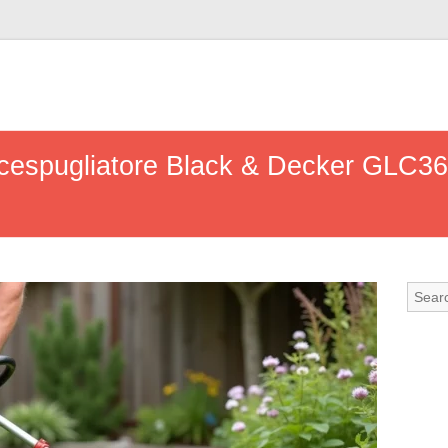
ecespugliatore Black & Decker GLC363