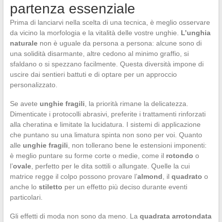
partenza essenziale
Prima di lanciarvi nella scelta di una tecnica, è meglio osservare
da vicino la morfologia e la vitalità delle vostre unghie.
L’unghia
naturale
non è uguale da persona a persona: alcune sono di
una solidità disarmante, altre cedono al minimo graffio, si
sfaldano o si spezzano facilmente. Questa diversità impone di
uscire dai sentieri battuti e di optare per un approccio
personalizzato.
Se avete
unghie fragili
, la priorità rimane la delicatezza.
Dimenticate i protocolli abrasivi, preferite i trattamenti rinforzati
alla cheratina e limitate la lucidatura. I sistemi di applicazione
che puntano su una limatura spinta non sono per voi. Quanto
alle
unghie fragili
, non tollerano bene le estensioni imponenti:
è meglio puntare su forme corte o medie, come il
rotondo
o
l’
ovale
, perfetto per le dita sottili o allungate. Quelle la cui
matrice regge il colpo possono provare l’
almond
, il
quadrato
o
anche lo
stiletto
per un effetto più deciso durante eventi
particolari.
Gli effetti di moda non sono da meno. La
quadrata arrotondata