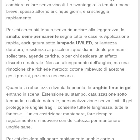
cambiare colore senza vincoli. Lo svantaggio: la tenuta rimane
breve, spesso attorno ai cinque giorni, e si scheggia
rapidamente.
Per chi cerca più tenuta senza rinunciare alla leggerezza, lo
smalto semi-permanente
segna tutte le caselle. Applicazione
rapida, asciugatura sotto
lampada UV/LED
, brillantezza
duratura, resistenza ai piccoli urti quotidiani. Ideale per mani
sollecitate, agende cariche, o per chi desidera un effetto
discreto e naturale. Nessun allungamento dell’unghia, ma una
rimozione che richiede metodo: cotone imbevuto di acetone,
gesti precisi, pazienza necessaria.
Quando la robustezza diventa la priorità, le
unghie finte in gel
entrano in scena. Estensione su stampo, catalizzazione sotto
lampada, risultato naturale, personalizzazione senza limiti. Il gel
protegge le unghie fragili, consente tutte le lunghezze, tutte le
fantasie. L’unica costrizione: mantenere, fare riempire
regolarmente e rimuovere con delicatezza per mantenere
unghie sane.
Per chi desidera allungare rapidamente unghie corte o