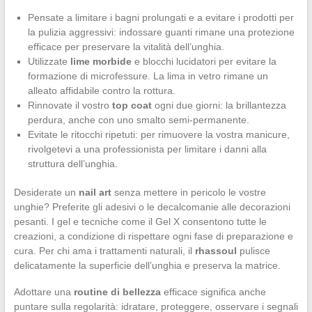
Pensate a limitare i bagni prolungati e a evitare i prodotti per
la pulizia aggressivi: indossare guanti rimane una protezione
efficace per preservare la vitalità dell’unghia.
Utilizzate
lime morbide
e blocchi lucidatori per evitare la
formazione di microfessure. La lima in vetro rimane un
alleato affidabile contro la rottura.
Rinnovate il vostro
top coat
ogni due giorni: la brillantezza
perdura, anche con uno smalto semi-permanente.
Evitate le ritocchi ripetuti: per rimuovere la vostra manicure,
rivolgetevi a una professionista per limitare i danni alla
struttura dell’unghia.
Desiderate un
nail art
senza mettere in pericolo le vostre
unghie? Preferite gli adesivi o le decalcomanie alle decorazioni
pesanti. I gel e tecniche come il Gel X consentono tutte le
creazioni, a condizione di rispettare ogni fase di preparazione e
cura. Per chi ama i trattamenti naturali, il
rhassoul
pulisce
delicatamente la superficie dell’unghia e preserva la matrice.
Adottare una
routine di bellezza
efficace significa anche
puntare sulla regolarità: idratare, proteggere, osservare i segnali