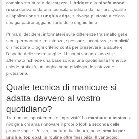
combina struttura e delicatezza. Il
bridget
o la
pipe/almond
russa
derivano da una tecnicità ereditata dal nail art. Quanto
all’applicazione su
unghia edge
, si rivolge piuttosto a coloro
che già padroneggiano l’arte delle unghie finte.
Prima di decidere, informatevi sulle differenze tra smalto gel e
semi-permanente: resistenza, spessore, lucentezza, semplicità
di rimozione… ogni criterio conta per preservare la salute e
l’aspetto delle vostre unghie. I bisogni variano: uno stile
affermato richiede una base solida, una quotidianità frenetica
chiede praticità, un’unghia sana privilegia delicatezza e
protezione.
Quale tecnica di manicure si
adatta davvero al vostro
quotidiano?
Tra riunioni, spostamenti e imprevisti? La
manicure classica
si
rivolge a chi ama rinnovare il proprio look a seconda delle
proprie voglie. Pulizia, limatura, lucidatura, base,
smalto per
unghie
,
top coat
: la routine offre flessibilità. Il vantaggio: