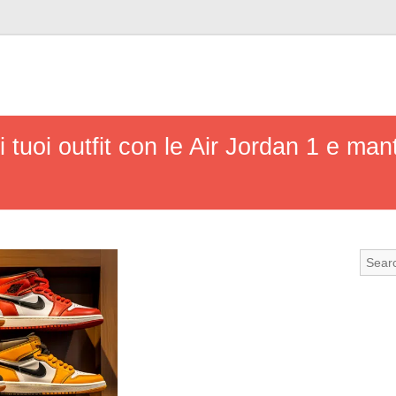
i tuoi outfit con le Air Jordan 1 e man