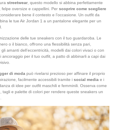
tura
streetwear
, questo modello si abbina perfettamente
 felpe oversize e cappellini. Per
scoprire come scegliere
considerare bene il contesto e l’occasione. Un outfit da
abbina le tue Air Jordan 1 a un pantalone elegante per un
l.
nizzazione delle tue sneakers con il tuo guardaroba. Le
nero o il bianco, offrono una flessibilità senza pari,
 gli amanti dell’eccentricità, modelli dai colori vivaci o con
ncoraggio per il tuo outfit, a patto di abbinarli a capi dai
isivo.
gger di moda
può rivelarsi prezioso per affinare il proprio
spirazione, facilmente accessibili tramite i
social media
e i
danza di idee per outfit maschili e femminili. Osserva come
 tagli e palette di colori per rendere queste sneakers un
.