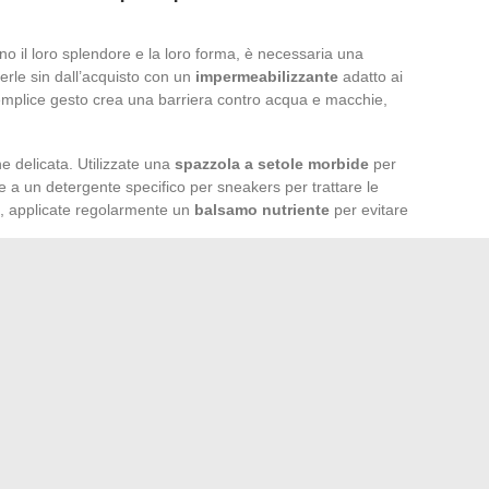
 il loro splendore e la loro forma, è necessaria una
erle sin dall’acquisto con un
impermeabilizzante
adatto ai
emplice gesto crea una barriera contro acqua e macchie,
ine delicata. Utilizzate una
spazzola a setole morbide
per
te a un detergente specifico per sneakers per trattare le
le, applicate regolarmente un
balsamo nutriente
per evitare
fondamentale. Evitate un’esposizione prolungata al sole
delle vostre Air Jordan 1. Se non indossate le vostre sneakers
o fresco e asciutto, preferibilmente nella loro scatola
te
.
 inserite dei
calzini
quando non le indossate. Questo
sente alla scarpa di mantenere il suo aspetto iniziale.
er garantire una massima longevità alle vostre preziose
wear
e
sportswear
, e testimoni di una storia iniziata nel