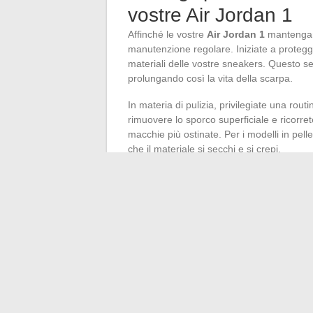
vostre Air Jordan 1
Affinché le vostre
Air Jordan 1
mantengano
manutenzione regolare. Iniziate a protegg
materiali delle vostre sneakers. Questo s
prolungando così la vita della scarpa.
In materia di pulizia, privilegiate una rout
rimuovere lo sporco superficiale e ricorre
macchie più ostinate. Per i modelli in pel
che il materiale si secchi e si crepi.
La cura per la conservazione dei
colori
è 
che potrebbe scolorire le tonalità vivaci 
per un lungo periodo, riponetele in un luog
originale o in
borse in tessuto traspiran
Per mantenere la forma delle Air Jordan 1,
previene la deformazione della pelle e con
Seguite questi consigli di manutenzione p
sneakers, veri simboli delle culture
street
1985 dalla società produttrice, Nike.