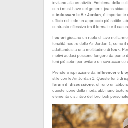
invitano alla creatività. Emblema della cul
con i must-have del genere: jeans sbiaditi,
e indossare le Air Jordan
, è importante 
ufficio richiede un approccio più sottile: 
contrasto riflessivo tra il formale e il casua
I
colori
giocano un ruolo chiave nell’armo
tonalità neutre delle Air Jordan 1, come il 
adattandosi a una moltitudine di
look
. Per
motivi audaci possono fungere da punto di a
toni più sobri per evitare un sovraccarico v
Prendere ispirazione da
influencer
e
blo
stile con le Air Jordan 1. Queste fonti di i
forum di discussione
, offrono un’abbon
queste icone della moda abbinano texture,
elemento distintivo del loro look personale