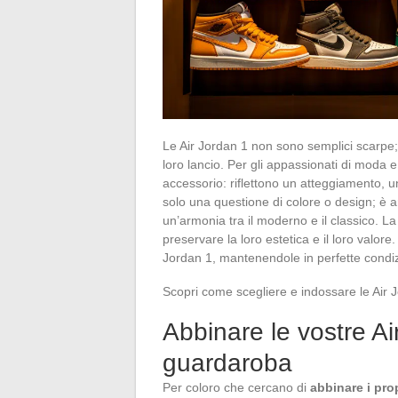
Le Air Jordan 1 non sono semplici scarpe;
loro lancio. Per gli appassionati di moda e
accessorio: riflettono un atteggiamento, uno
solo una questione di colore o design; è 
un’armonia tra il moderno e il classico. L
preservare la loro estetica e il loro valore.
Jordan 1, mantenendole in perfette condiz
Scopri come scegliere e indossare le Air 
Abbinare le vostre Ai
guardaroba
Per coloro che cercano di
abbinare i prop