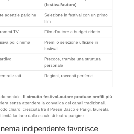
(festival/autore)
ite agenzie parigine
Selezione in festival con un primo
film
rammi TV
Film d’autore a budget ridotto
isiva poi cinema
Premi o selezione ufficiale in
festival
ardivo
Precoce, tramite una struttura
personale
centralizzati
Regioni, racconti periferici
ondamentale.
Il circuito festival-autore produce profili più
rriera senza attendere la convalida dei canali tradizionali.
odo chiaro: cresciuta tra il Paese Basco e Parigi, laureata
ttimità lontano dalle scuole di teatro parigine.
cinema indipendente favorisce