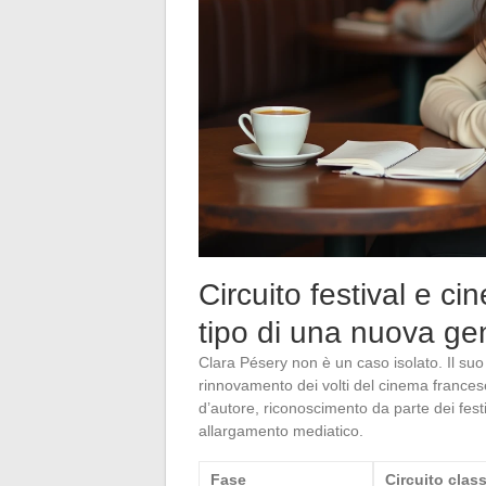
Circuito festival e ci
tipo di una nuova ge
Clara Pésery non è un caso isolato. Il suo
rinnovamento dei volti del cinema francese, v
d’autore, riconoscimento da parte dei fes
allargamento mediatico.
Fase
Circuito clas