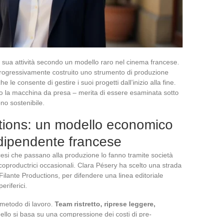
a sua attività secondo un modello raro nel cinema francese.
ha progressivamente costruito uno strumento di produzione
 le consente di gestire i suoi progetti dall’inizio alla fine.
ro la macchina da presa – merita di essere esaminata sotto
no sostenibile.
ctions: un modello economico
ndipendente francese
ncesi che passano alla produzione lo fanno tramite società
coproductrici occasionali. Clara Pésery ha scelto una strada
 Filante Productions, per difendere una linea editoriale
eriferici.
 metodo di lavoro.
Team ristretto, riprese leggere,
dello si basa su una compressione dei costi di pre-