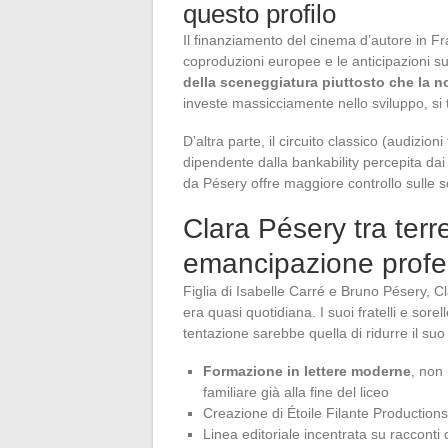
questo profilo
Il finanziamento del cinema d’autore in Fr
coproduzioni europee e le anticipazioni s
della sceneggiatura piuttosto che la no
investe massicciamente nello sviluppo, si tro
D’altra parte, il circuito classico (audizi
dipendente dalla bankability percepita dai 
da Pésery offre maggiore controllo sulle sc
Clara Pésery tra terr
emancipazione profe
Figlia di Isabelle Carré e Bruno Pésery, Cl
era quasi quotidiana. I suoi fratelli e so
tentazione sarebbe quella di ridurre il suo 
Formazione in lettere moderne
, non
familiare già alla fine del liceo
Creazione di Étoile Filante Production
Linea editoriale incentrata su racconti d