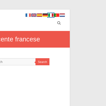
cente francese
Search