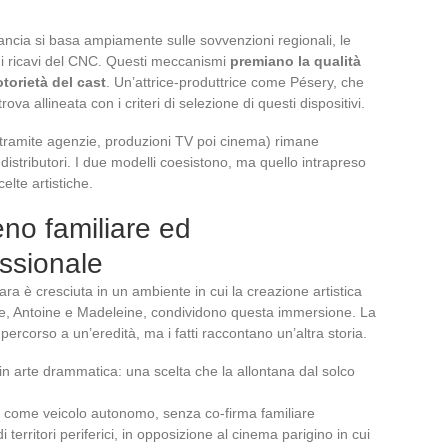
ancia si basa ampiamente sulle sovvenzioni regionali, le
ui ricavi del CNC. Questi meccanismi
premiano la qualità
torietà del cast
. Un’attrice-produttrice come Pésery, che
va allineata con i criteri di selezione di questi dispositivi.
oni tramite agenzie, produzioni TV poi cinema) rimane
distributori. I due modelli coesistono, ma quello intrapreso
elte artistiche.
eno familiare ed
ssionale
ara è cresciuta in un ambiente in cui la creazione artistica
relle, Antoine e Madeleine, condividono questa immersione. La
percorso a un’eredità, ma i fatti raccontano un’altra storia.
 in arte drammatica: una scelta che la allontana dal solco
s come veicolo autonomo, senza co-firma familiare
i territori periferici, in opposizione al cinema parigino in cui