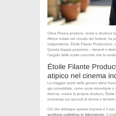
Clara Pésery produce, recita e struttura l
Attrice notata nel circuito dei festival, 
indipendente, Étoile Filante Productions, che
Questa doppia posizione – davanti e diet
l’angolo delle scelte concrete che la rendo
Étoile Filante Produ
atipico nel cinema i
La maggior parte delle giovani attrici fra
già consolidate, come socie minoritarie o 
diversa: creare la propria struttura, Étoile
incentrata sui racconti di donne e territori p
Ciò che distingue questa impresa è il suo
scrittura collettiva in laboratorio
: il mo