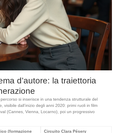
nema d’autore: la traiettoria
nerazione
 percorso si inserisce in una tendenza strutturale del
isibile dall’inizio degli anni 2020: primi ruoli in film
tival (Cannes, Vienna, Locarno), poi un progressivo
sico (formazione
Circuito Clara Pésery